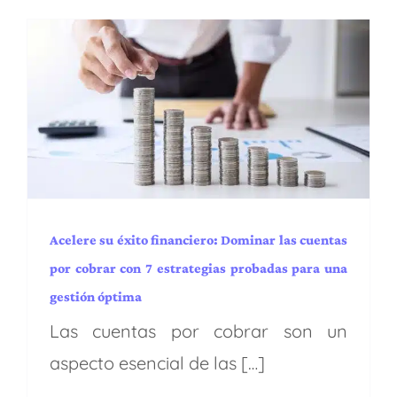
Acelere su éxito financiero:
Dominar las cuentas por
cobrar con 7 estrategias
probadas para una gestión
óptima
Administración y Finanzas
BPA
BPM
Capacidades
EE.UU.
Industrias
Latam
Procesos y operaciones
Puesta en marcha
Regiones
Servicios
Transformación digital
Acelere su éxito financiero: Dominar las cuentas
por cobrar con 7 estrategias probadas para una
gestión óptima
Las cuentas por cobrar son un
aspecto esencial de las […]