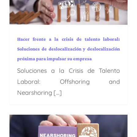
para impulsar su empresa
Administración y Finanzas
Capacidades
EE.UU.
Gestión del talento
Industrias
Inmobiliaria
Latam
Perú
Procesos y operaciones
Puesta en marcha
Regiones
Servicio de atención al cliente
Servicios
Tendencias
Transformación digital
Hacer frente a la crisis de talento laboral:
Soluciones de deslocalización y deslocalización
próxima para impulsar su empresa
Soluciones a la Crisis de Talento
Laboral: Offshoring and
Nearshoring […]
La ventaja
latinoamericana: Alcanzar