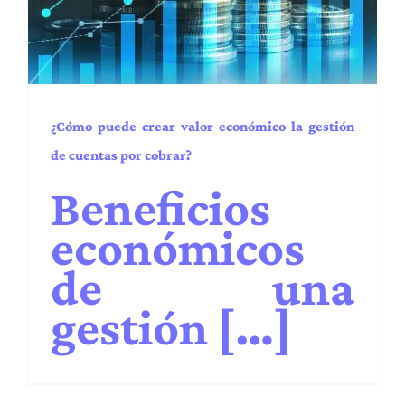
Administración y Finanzas
BPA
BPM
Capacidades
EE.UU.
Industrias
Latam
Procesos y operaciones
Puesta en marcha
Regiones
Servicios
Transformación digital
¿Cómo puede crear valor económico la gestión
de cuentas por cobrar?
Beneficios
económicos
de una
gestión […]