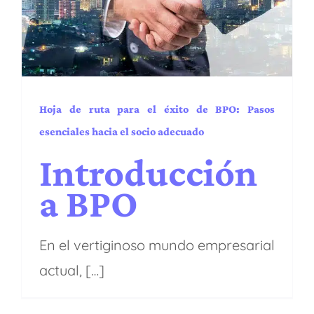
hacia el socio adecuado
Administración y Finanzas
BPA
BPM
Capacidades
EE.UU.
Industrias
Latam
Procesos y operaciones
Puesta en marcha
Regiones
Servicios
Transformación digital
Hoja de ruta para el éxito de BPO: Pasos
esenciales hacia el socio adecuado
Introducción
a BPO
En el vertiginoso mundo empresarial
actual, […]