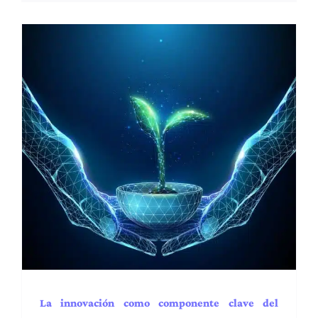
La innovación como
componente clave del
crecimiento empresarial:
Integración de la
deslocalización con las
nuevas tecnologías y la
inteligencia artificial
Administración y Finanzas
BPA
BPM
Capacidades
EE.UU.
Gestión del talento
Industrias
Latam
Procesos y operaciones
Puesta en marcha
Regiones
Servicios
Tendencias
Transformación
digital
La innovación como componente clave del