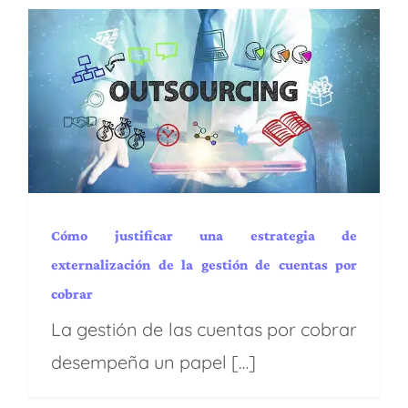
Cómo justificar una
estrategia de
externalización de la
gestión de cuentas por
cobrar
Administración y Finanzas
BPA
BPM
Capacidades
EE.UU.
Industrias
Latam
Procesos y operaciones
Puesta en marcha
Regiones
Servicios
Transformación digital
Cómo justificar una estrategia de
externalización de la gestión de cuentas por
cobrar
La gestión de las cuentas por cobrar
desempeña un papel […]