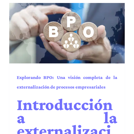
Explorando BPO: Una
visión completa de la
externalización de
procesos empresariales
Administración y Finanzas
BPA
BPM
Capacidades
EE.UU.
Industrias
Latam
Procesos y operaciones
Puesta en marcha
Regiones
Servicios
Transformación digital
Explorando BPO: Una visión completa de la
externalización de procesos empresariales
Introducción
a la
externalizaci