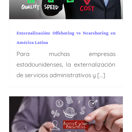
automatización
Industrias
Latam
Procesos y
operaciones
Puesta en marcha
Regiones
Servicio
de atención al cliente
Servicios
Tendencias
Transformación digital
Externalización: Offshoring vs Nearshoring en
América Latina
Para muchas empresas
estadounidenses, la externalización
de servicios administrativos y […]
Hacer frente a la crisis de
talento laboral: Soluciones
de deslocalización y
deslocalización próxima