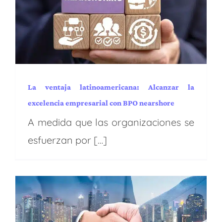
la excelencia empresarial
con BPO nearshore
Administración y Finanzas
BPA
BPM
Capacidades
EE.UU.
Industrias
Latam
Procesos y operaciones
Puesta en marcha
Regiones
Servicios
Transformación digital
La ventaja latinoamericana: Alcanzar la
excelencia empresarial con BPO nearshore
A medida que las organizaciones se
esfuerzan por […]
Hoja de ruta para el éxito
de BPO: Pasos esenciales