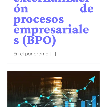
ón de
procesos
empresariale
s (BPO)
En el panorama […]
¿Cómo puede crear valor
económico la gestión de
cuentas por cobrar?